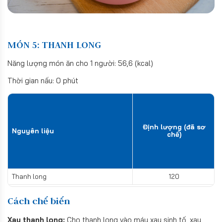
MÓN 5: THANH LONG
Năng lượng món ăn cho 1 người: 56,6 (kcal)
Thời gian nấu: 0 phút
Định lượng (đã sơ
Nguyên liệu
chế)
Thanh long
120
Cách chế biến
Xay thanh long:
Cho thanh long vào máy xay sinh tố, xay