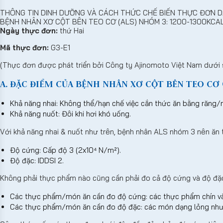
THÔNG TIN DINH DƯỠNG VÀ CÁCH THỨC CHẾ BIẾN THỰC ĐƠN 
BỆNH NHÂN XƠ CỘT BÊN TEO CƠ (ALS) NHÓM 3: 1200-1300KCA
Ngày thực đơn:
thứ Hai
Mã thực đơn:
G3-E1
(Thực đơn được phát triển bởi Công ty Ajinomoto Việt Nam dưới 
A. ĐẶC ĐIỂM CỦA BỆNH NHÂN XƠ CỘT BÊN TEO CƠ (
Khả năng nhai: Không thể/hạn chế việc cắn thức ăn bằng răng/
Khả năng nuốt: Đôi khi hơi khó uống.
Với khả năng nhai & nuốt như trên, bệnh nhân ALS nhóm 3 nên ăn
Độ cứng: Cấp độ 3 (2x10⁴ N/m²).
Độ đặc: IDDSI 2.
Không phải thực phẩm nào cũng cần phải đo cả độ cứng và độ đặ
Các thực phẩm/món ăn cần đo độ cứng: các thực phẩm chín và
Các thực phẩm/món ăn cần đo độ đặc: các món dạng lỏng như 