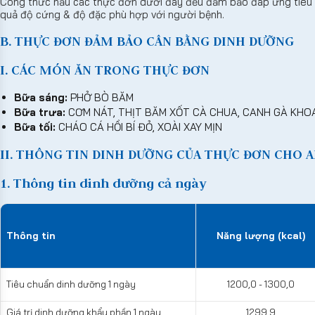
Công thức nấu các thực đơn dưới đây đều đảm bảo đáp ứng tiêu c
quả độ cứng & độ đặc phù hợp với người bệnh.
B. THỰC ĐƠN ĐẢM BẢO CÂN BẰNG DINH DƯỠNG
I. CÁC MÓN ĂN TRONG THỰC ĐƠN
Bữa sáng:
PHỞ BÒ BĂM
Bữa trưa:
CƠM NÁT, THỊT BĂM XỐT CÀ CHUA, CANH GÀ KHOA
Bữa tối:
CHÁO CÁ HỒI BÍ ĐỎ, XOÀI XAY MỊN
II. THÔNG TIN DINH DƯỠNG CỦA THỰC ĐƠN CHO A
1. Thông tin dinh dưỡng cả ngày
Thông tin
Năng lượng (kcal)
Tiêu chuẩn dinh dưỡng 1 ngày
1200,0 - 1300,0
Giá trị dinh dưỡng khẩu phần 1 ngày
1299,9