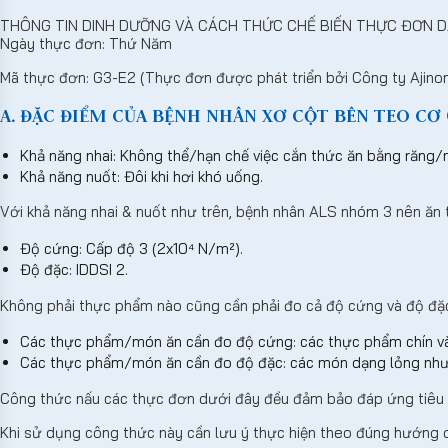
THÔNG TIN DINH DƯỠNG VÀ CÁCH THỨC CHẾ BIẾN THỰC ĐƠN D
Ngày thực đơn: Thứ Năm
Mã thực đơn: G3-E2 (Thực đơn được phát triển bởi Công ty Ajino
A. ĐẶC ĐIỂM CỦA BỆNH NHÂN XƠ CỘT BÊN TEO CƠ (
Khả năng nhai: Không thể/hạn chế việc cắn thức ăn bằng răng/
Khả năng nuốt: Đôi khi hơi khó uống.
Với khả năng nhai & nuốt như trên, bệnh nhân ALS nhóm 3 nên ăn
Độ cứng: Cấp độ 3 (2x10⁴ N/m²).
Độ đặc: IDDSI 2.
Không phải thực phẩm nào cũng cần phải đo cả độ cứng và độ đặ
Các thực phẩm/món ăn cần đo độ cứng: các thực phẩm chín và
Các thực phẩm/món ăn cần đo độ đặc: các món dạng lỏng như 
Công thức nấu các thực đơn dưới đây đều đảm bảo đáp ứng tiêu 
Khi sử dụng công thức này cần lưu ý thực hiện theo đúng hướng 