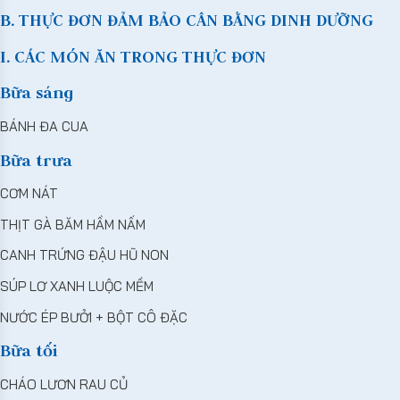
B. THỰC ĐƠN ĐẢM BẢO CÂN BẰNG DINH DƯỠNG
I. CÁC MÓN ĂN TRONG THỰC ĐƠN
Bữa sáng
BÁNH ĐA CUA
Bữa trưa
CƠM NÁT
THỊT GÀ BĂM HẦM NẤM
CANH TRỨNG ĐẬU HŨ NON
SÚP LƠ XANH LUỘC MỀM
NƯỚC ÉP BƯỞI + BỘT CÔ ĐẶC
Bữa tối
CHÁO LƯƠN RAU CỦ