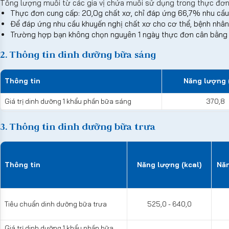
Tổng lượng muối từ các gia vị chứa muối sử dụng trong thực đơ
Thực đơn cung cấp: 20,0g chất xơ, chỉ đáp ứng 66,7% nhu cầu
Để đáp ứng nhu cầu khuyến nghị chất xơ cho cơ thể, bệnh nhân
Trường hợp bạn không chọn nguyên 1 ngày thực đơn cân bằng d
2. Thông tin dinh dưỡng bữa sáng
Thông tin
Năng lượng (
Giá trị dinh dưỡng 1 khẩu phần bữa sáng
370,8
3. Thông tin dinh dưỡng bữa trưa
Thông tin
Năng lượng (kcal)
Năn
Tiêu chuẩn dinh dưỡng bữa trưa
525,0 - 640,0
Giá trị dinh dưỡng 1 khẩu phần bữa