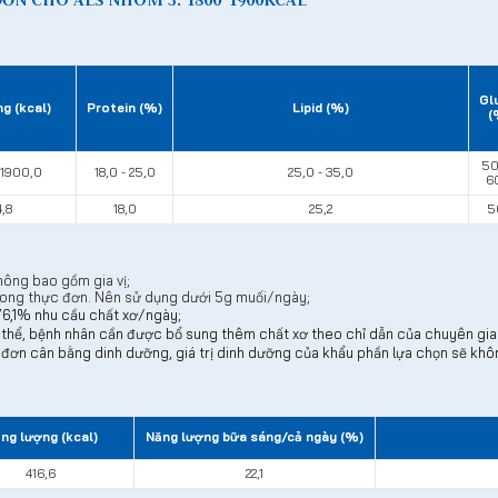
Gl
g (kcal)
Protein (%)
Lipid (%)
(
50
 1900,0
18,0 - 25,0
25,0 - 35,0
6
4,8
18,0
25,2
5
hông bao gồm gia vị;
trong thực đơn. Nên sử dụng dưới 5g muối/ngày;
76,1% nhu cầu chất xơ/ngày;
thể, bệnh nhân cần được bổ sung thêm chất xơ theo chỉ dẫn của chuyên gia 
ơn cân bằng dinh dưỡng, giá trị dinh dưỡng của khẩu phần lựa chọn sẽ khô
ng lượng (kcal)
Năng lượng bữa sáng/cả ngày (%)
416,6
22,1