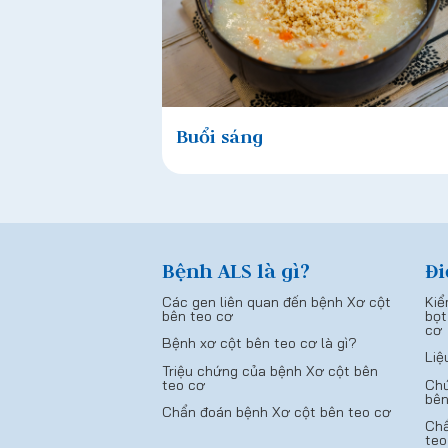
Buổi sáng
Bệnh ALS là gì?
Đi
Các gen liên quan đến bệnh Xơ cột
Kiể
bên teo cơ
bọt
cơ
Bệnh xơ cột bên teo cơ là gì?
Liệ
Triệu chứng của bệnh Xơ cột bên
teo cơ
Chứ
bên
Chẩn đoán bệnh Xơ cột bên teo cơ
Chẩ
teo