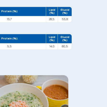
Lipid
Glucid
Protein (%)
(%)
(%)
15,7
28,5
55,8
Lipid
Glucid
Protein (%)
(%)
(%)
5,5
14,0
80,5