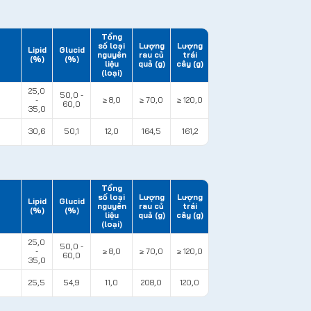
Tổng
số loại
Lượng
Lượng
Lipid
Glucid
nguyên
rau củ
trái
(%)
(%)
liệu
quả (g)
cây (g)
(loại)
25,0
50,0 -
-
≥ 8,0
≥ 70,0
≥ 120,0
60,0
35,0
30,6
50,1
12,0
164,5
161,2
Tổng
số loại
Lượng
Lượng
Lipid
Glucid
nguyên
rau củ
trái
(%)
(%)
liệu
quả (g)
cây (g)
(loại)
25,0
50,0 -
-
≥ 8,0
≥ 70,0
≥ 120,0
60,0
35,0
25,5
54,9
11,0
208,0
120,0