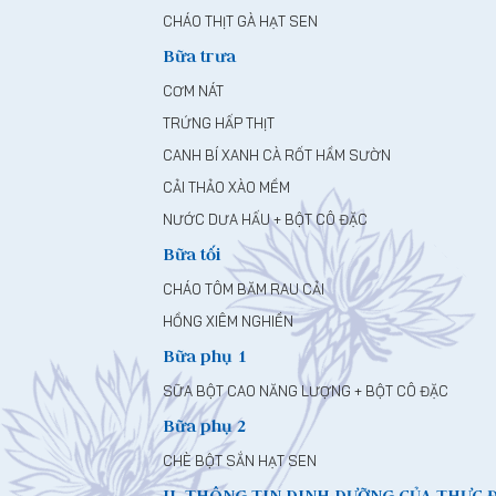
CHÁO THỊT GÀ HẠT SEN
Bữa trưa
CƠM NÁT
TRỨNG HẤP THỊT
CANH BÍ XANH CÀ RỐT HẦM SƯỜN
CẢI THẢO XÀO MỀM
NƯỚC DƯA HẤU + BỘT CÔ ĐẶC
Bữa tối
CHÁO TÔM BĂM RAU CẢI
HỒNG XIÊM NGHIỀN
Bữa phụ 1
SỮA BỘT CAO NĂNG LƯỢNG + BỘT CÔ ĐẶC
Bữa phụ 2
CHÈ BỘT SẮN HẠT SEN
II. THÔNG TIN DINH DƯỠNG CỦA THỰC 