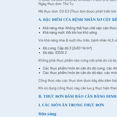
Ngày thực đơn: Thứ Tư
Mã thực đơn: G3-E3 (Thực đơn được phát triển bởi
A. ĐẶC ĐIỂM CỦA BỆNH NHÂN XƠ CỘT BÊ
Khả năng nhai: Không thể/hạn chế việc cắn thức
Khả năng nuốt: Đôi khi hơi khó uống.
Với khả năng nhai & nuốt như trên, bệnh nhân ALS 
Độ cứng: Cấp độ 3 (2x10⁴ N/m²).
Độ đặc: IDDSI 2.
Không phải thực phẩm nào cũng cần phải đo cả độ
Các thực phẩm/món ăn cần đo độ cứng: các thự
Các thực phẩm/món ăn cần đo độ đặc: các món 
Công thức nấu các thực đơn dưới đây đều đảm bảo 
Khi sử dụng công thức này cần lưu ý thực hiện th
B. THỰC ĐƠN ĐẢM BẢO CÂN BẰNG DIN
I. CÁC MÓN ĂN TRONG THỰC ĐƠN
Bữa sáng