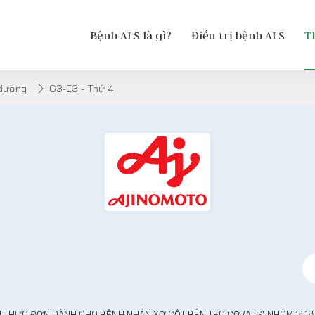
Bệnh ALS là gì?
Điều trị bệnh ALS
T
 dưỡng
G3-E3 - Thứ 4
N THỰC ĐƠN DÀNH CHO BỆNH NHÂN XƠ CỘT BÊN TEO CƠ (ALS) NHÓM 3: 1