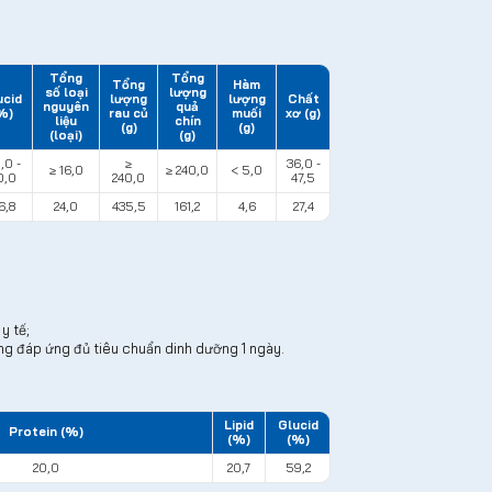
Tổng
Tổng
Tổng
Hàm
số loại
lượng
ucid
lượng
lượng
Chất
nguyên
quả
%)
rau củ
muối
xơ (g)
liệu
chín
(g)
(g)
(loại)
(g)
,0 -
≥
36,0 -
≥ 16,0
≥ 240,0
< 5,0
0,0
240,0
47,5
6,8
24,0
435,5
161,2
4,6
27,4
y tế;
ng đáp ứng đủ tiêu chuẩn dinh dưỡng 1 ngày.
Lipid
Glucid
Protein (%)
(%)
(%)
20,0
20,7
59,2