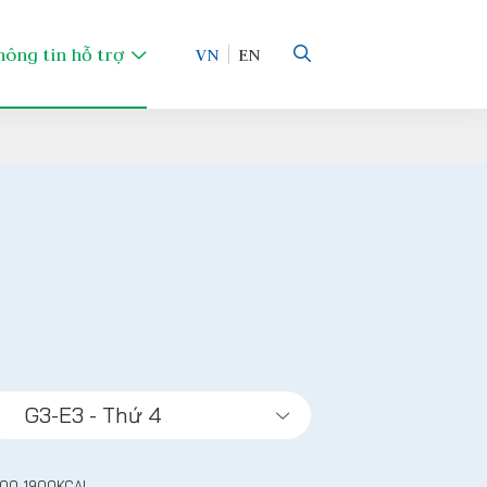
hông tin hỗ trợ
VN
EN
800-1900KCAL