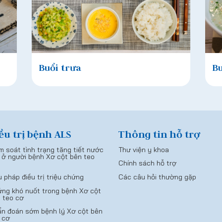
Buổi trưa
Bu
ều trị bệnh ALS
Thông tin hỗ trợ
m soát tình trạng tăng tiết nước
Thư viện y khoa
 ở người bệnh Xơ cột bên teo
Chính sách hỗ trợ
Các câu hỏi thường gặp
u pháp điều trị triệu chứng
ng khó nuốt trong bệnh Xơ cột
 teo cơ
n đoán sớm bệnh lý Xơ cột bên
 cơ