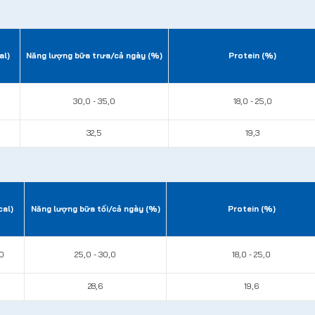
al)
Năng lượng bữa trưa/cả ngày (%)
Protein (%)
0
30,0 - 35,0
18,0 - 25,0
32,5
19,3
cal)
Năng lượng bữa tối/cả ngày (%)
Protein (%)
0
25,0 - 30,0
18,0 - 25,0
28,6
19,6