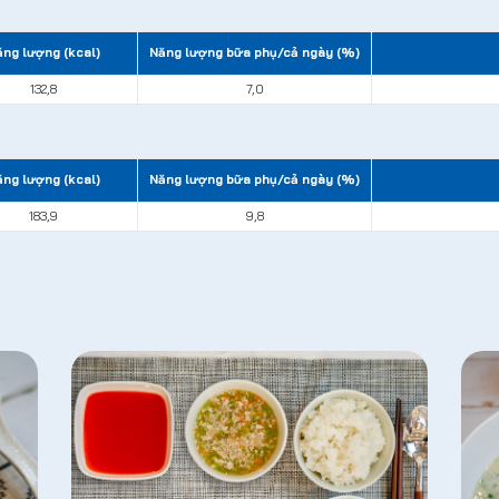
ng lượng (kcal)
Năng lượng bữa phụ/cả ngày (%)
132,8
7,0
ng lượng (kcal)
Năng lượng bữa phụ/cả ngày (%)
183,9
9,8