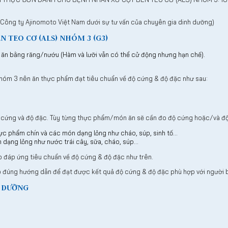
 Công ty Ajinomoto Việt Nam dưới sự tư vấn của chuyên gia dinh dưỡng)
N TEO CƠ (ALS) NHÓM 3 (G3)
 ăn bằng răng/nướu (Hàm và lưỡi vẫn có thể cử động nhưng hạn chế).
nhóm 3 nên ăn thực phẩm đạt tiêu chuẩn về độ cứng & độ đặc như sau:
 cứng và độ đặc. Tùy từng thực phẩm/món ăn sẽ cần đo độ cứng hoặc/và độ 
c phẩm chín và các món dạng lỏng như cháo, súp, sinh tố…
dạng lỏng như nước trái cây, sữa, cháo, súp…
đáp ứng tiêu chuẩn về độ cứng & độ đặc như trên.
eo đúng hướng dẫn để đạt được kết quả độ cứng & độ đặc phù hợp với người 
H DƯỠNG