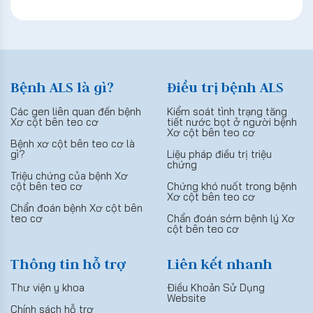
Bệnh ALS là gì?
Điều trị bệnh ALS
Các gen liên quan đến bệnh
Kiểm soát tình trạng tăng
Xơ cột bên teo cơ
tiết nước bọt ở người bệnh
Xơ cột bên teo cơ
Bệnh xơ cột bên teo cơ là
gì?
Liệu pháp điều trị triệu
chứng
Triệu chứng của bệnh Xơ
cột bên teo cơ
Chứng khó nuốt trong bệnh
Xơ cột bên teo cơ
Chẩn đoán bệnh Xơ cột bên
teo cơ
Chẩn đoán sớm bệnh lý Xơ
cột bên teo cơ
Thông tin hỗ trợ
Liên kết nhanh
Thư viện y khoa
Điều Khoản Sử Dụng
Website
Chính sách hỗ trợ