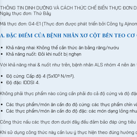
THÔNG TIN DINH DƯỠNG VÀ CÁCH THỨC CHẾ BIẾN THỰC ĐƠN D
Ngày thực đơn: Thứ Bảy
Mã thực đơn: G4-E1 (Thực đơn được phát triển bởi Công ty Ajino
A. ĐẶC ĐIỂM CỦA BỆNH NHÂN XƠ CỘT BÊN TEO CƠ (
Khả năng nhai: Không thể cắn thức ăn bằng răng/nướu
Khả năng nuốt: Đôi khi nuốt bị nghẹn
Với khả năng nhai & nuốt như trên, bệnh nhân ALS nhóm 4 nên ăn
Độ cứng: Cấp độ 4 (5x10³ N/m²).
Độ đặc: IDDSI 4.
Không phải thực phẩm nào cũng cần phải đo cả độ cứng và độ đặ
Các thực phẩm/món ăn cần đo độ cứng: các thực phẩm chín và
Các thực phẩm/món ăn cần đo độ đặc: các món dạng lỏng như 
Công thức nấu các thực đơn dưới đây đều đảm bảo đáp ứng tiêu 
Khi sử dụng công thức này cần lưu ý thực hiện theo đúng hướng 