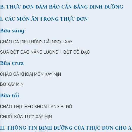
B. THỰC ĐƠN ĐẢM BẢO CÂN BẰNG DINH DƯỠNG
I. CÁC MÓN ĂN TRONG THỰC ĐƠN
Bữa sáng
CHÁO CÁ DIÊU HỒNG CẢI NGỌT XAY
SỮA BỘT CAO NĂNG LƯỢNG + BỘT CÔ ĐẶC
Bữa trưa
CHÁO GÀ KHOAI MÔN XAY MỊN
BƠ XAY MỊN
Bữa tối
CHÁO THỊT HEO KHOAI LANG BÍ ĐỎ
CHUỐI SỮA TƯƠI XAY MỊN
II. THÔNG TIN DINH DƯỠNG CỦA THỰC ĐƠN CHO A