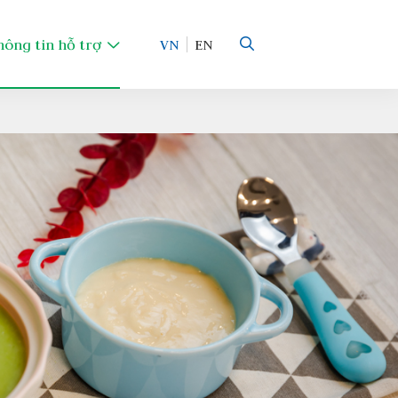
hông tin hỗ trợ
VN
EN