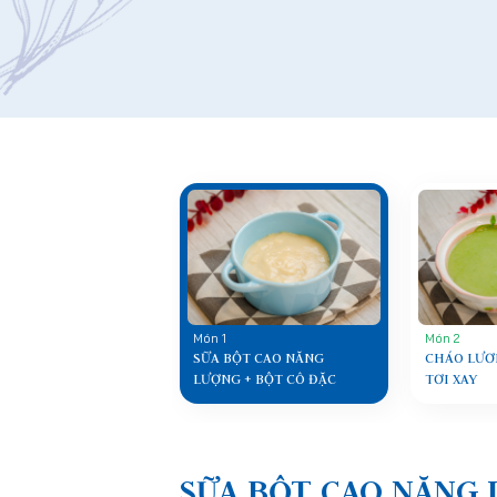
Món 1
Món 2
SỮA BỘT CAO NĂNG
CHÁO LƯƠ
LƯỢNG + BỘT CÔ ĐẶC
TƠI XAY
SỮA BỘT CAO NĂNG 