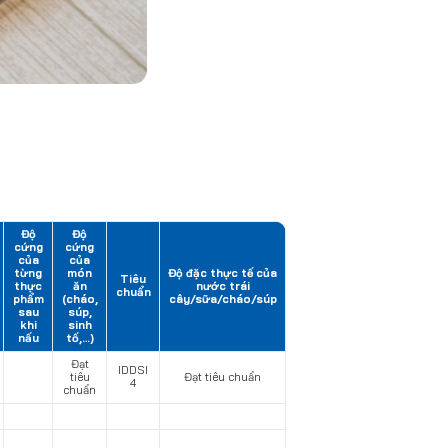
Độ
Độ
cứng
cứng
của
của
từng
món
Độ đặc thực tế của
Tiêu
thực
ăn
nước trái
chuẩn
phẩm
(cháo,
cây/sữa/cháo/súp
sau
súp,
khi
sinh
nấu
tố,…)
Đạt
IDDSI
tiêu
Đạt tiêu chuẩn
4
chuẩn