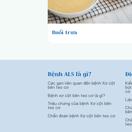
Buổi trưa
Bệnh ALS là gì?
Đi
Các gen liên quan đến bệnh Xơ cột
Kiể
bên teo cơ
bọt
cơ
Bệnh xơ cột bên teo cơ là gì?
Liệ
Triệu chứng của bệnh Xơ cột bên
teo cơ
Chứ
bên
Chẩn đoán bệnh Xơ cột bên teo cơ
Chẩ
teo