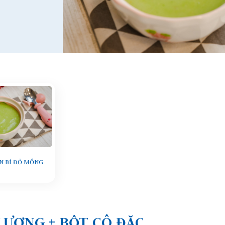
N BÍ ĐỎ MỒNG
LƯỢNG + BỘT CÔ ĐẶC