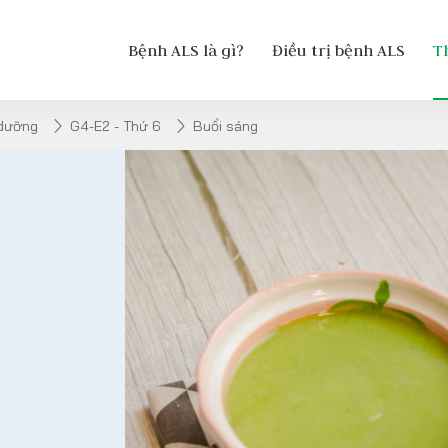
Bệnh ALS là gì?
Điều trị bệnh ALS
T
 dưỡng
G4-E2 - Thứ 6
Buổi sáng