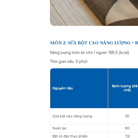
MÓN 2: SỮA BỘT CAO NĂNG LƯỢNG + 
Năng lượng món ăn cho 1 người: 168,5 (kcal)
Thời gian nấu: 0 phút
Định lượng (đã
Nguyên liệu
chế)
Sữa bột cao năng lượng
35
Nước lọc
90
Bột cô đặc thực phẩm
7,9