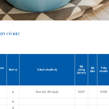
BỘT CÔ ĐẶC
Độ
 sơ
Độ
Tiêu
Đơn vị
Cách chuẩn bị
cứng
đặc
chuẩn
(N/m²)
g
Đun sôi, để nguội
5x10³
2058
g
g