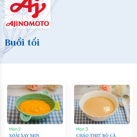
Buổi tối
Món 2
Món 3
XOÀI XAY MỊN
CHÁO THỊT BÒ CÀ