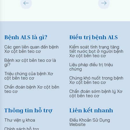
Bệnh ALS là gì?
Điều trị bệnh ALS
Các gen liên quan đến bệnh
Kiểm soát tình trạng tăng
Xơ cột bên teo cơ
tiết nước bọt ở người bệnh
Xơ cột bên teo cơ
Bệnh xơ cột bên teo cơ là
gì?
Liệu pháp điều trị triệu
chứng
Triệu chứng của bệnh Xơ
cột bên teo cơ
Chứng khó nuốt trong bệnh
Xơ cột bên teo cơ
Chẩn đoán bệnh Xơ cột bên
teo cơ
Chẩn đoán sớm bệnh lý Xơ
cột bên teo cơ
Thông tin hỗ trợ
Liên kết nhanh
Thư viện y khoa
Điều Khoản Sử Dụng
Website
Chính sách hỗ trợ