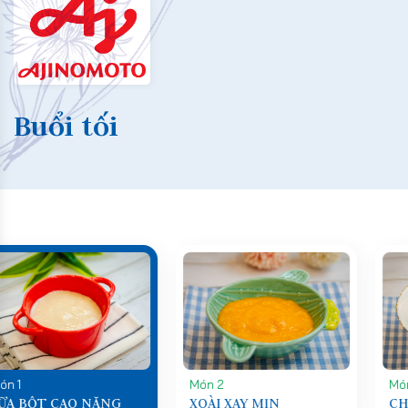
Buổi tối
Món 1
Món 2
SỮA BỘT CAO NĂNG
XOÀI XAY MỊN