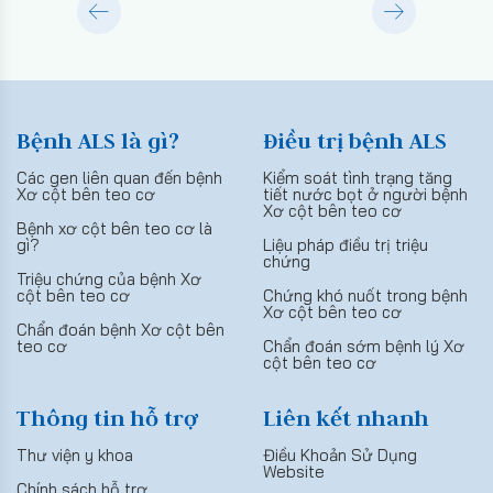
Bệnh ALS là gì?
Điều trị bệnh ALS
Các gen liên quan đến bệnh
Kiểm soát tình trạng tăng
Xơ cột bên teo cơ
tiết nước bọt ở người bệnh
Xơ cột bên teo cơ
Bệnh xơ cột bên teo cơ là
gì?
Liệu pháp điều trị triệu
chứng
Triệu chứng của bệnh Xơ
cột bên teo cơ
Chứng khó nuốt trong bệnh
Xơ cột bên teo cơ
Chẩn đoán bệnh Xơ cột bên
teo cơ
Chẩn đoán sớm bệnh lý Xơ
cột bên teo cơ
Thông tin hỗ trợ
Liên kết nhanh
Thư viện y khoa
Điều Khoản Sử Dụng
Website
Chính sách hỗ trợ