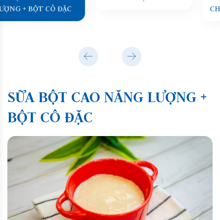
LƯỢNG + BỘT CÔ ĐẶC
SỮA BỘT CAO NĂNG LƯỢNG +
BỘT CÔ ĐẶC