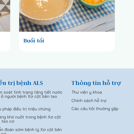
Buổi tối
ều trị bệnh ALS
Thông tin hỗ trợ
m soát tình trạng tăng tiết nước
Thư viện y khoa
 ở người bệnh Xơ cột bên teo
Chính sách hỗ trợ
Các câu hỏi thường gặp
u pháp điều trị triệu chứng
ng khó nuốt trong bệnh Xơ cột
 teo cơ
n đoán sớm bệnh lý Xơ cột bên
 cơ