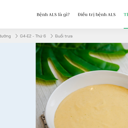
Bệnh ALS là gì?
Điều trị bệnh ALS
T
 dưỡng
G4-E2 - Thứ 6
Buổi trưa