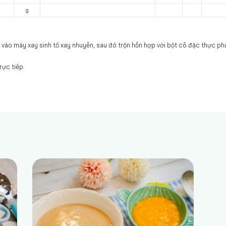
g
 vào máy xay sinh tố xay nhuyễn, sau đó trộn hỗn hợp với bột cô đặc thực p
rực tiếp.