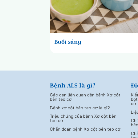
Buổi sáng
Bệnh ALS là gì?
Đi
Các gen liên quan đến bệnh Xơ cột
Kiể
bên teo cơ
bọt
cơ
Bệnh xơ cột bên teo cơ là gì?
Liệ
Triệu chứng của bệnh Xơ cột bên
teo cơ
Chứ
bên
Chẩn đoán bệnh Xơ cột bên teo cơ
Chẩ
teo