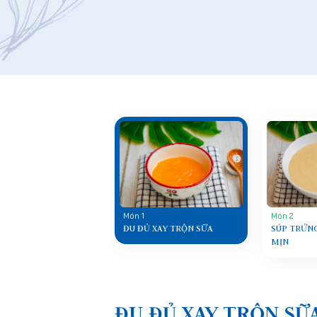
Món 1
Món 2
ĐU ĐỦ XAY TRỘN SỮA
SÚP TRỨNG
MỊN
ĐU ĐỦ XAY TRỘN SỮ