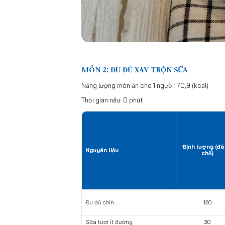
MÓN 2: ĐU ĐỦ XAY TRỘN SỮA
Năng lượng món ăn cho 1 người: 70,9 (kcal)
Thời gian nấu: 0 phút
Định lượng (đã
Nguyên liệu
chế)
Đu đủ chín
120
Sữa tươi ít đường
30