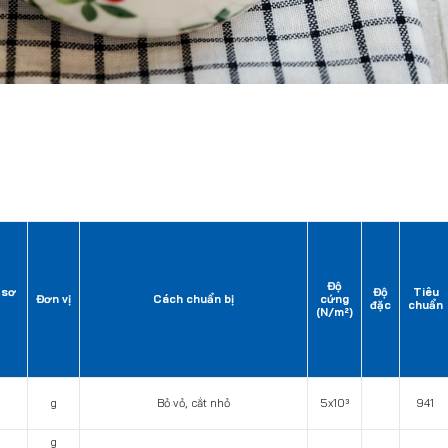
Độ
 sơ
Độ
Tiêu
Đơn vị
Cách chuẩn bị
cứng
đặc
chuẩn
(N/m²)
g
Bỏ vỏ, cắt nhỏ
5x10³
941
g