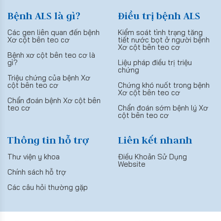
Bệnh ALS là gì?
Điều trị bệnh ALS
Các gen liên quan đến bệnh
Kiểm soát tình trạng tăng
Xơ cột bên teo cơ
tiết nước bọt ở người bệnh
Xơ cột bên teo cơ
Bệnh xơ cột bên teo cơ là
gì?
Liệu pháp điều trị triệu
chứng
Triệu chứng của bệnh Xơ
cột bên teo cơ
Chứng khó nuốt trong bệnh
Xơ cột bên teo cơ
Chẩn đoán bệnh Xơ cột bên
teo cơ
Chẩn đoán sớm bệnh lý Xơ
cột bên teo cơ
Thông tin hỗ trợ
Liên kết nhanh
Thư viện y khoa
Điều Khoản Sử Dụng
Website
Chính sách hỗ trợ
Các câu hỏi thường gặp