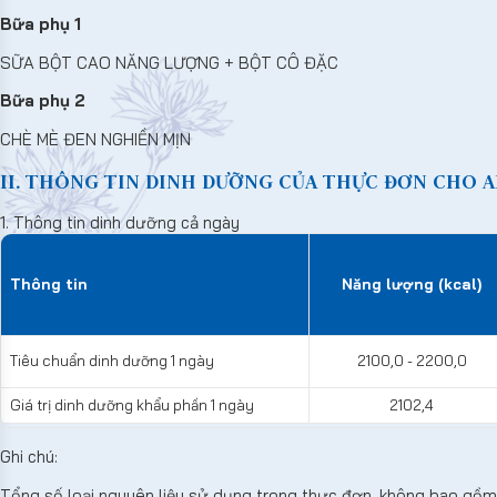
Bữa phụ 1
SỮA BỘT CAO NĂNG LƯỢNG + BỘT CÔ ĐẶC
Bữa phụ 2
CHÈ MÈ ĐEN NGHIỀN MỊN
II. THÔNG TIN DINH DƯỠNG CỦA THỰC ĐƠN CHO A
1. Thông tin dinh dưỡng cả ngày
Thông tin
Năng lượng (kcal)
Tiêu chuẩn dinh dưỡng 1 ngày
2100,0 - 2200,0
Giá trị dinh dưỡng khẩu phần 1 ngày
2102,4
Ghi chú:
Tổng số loại nguyên liệu sử dụng trong thực đơn, không bao gồm g