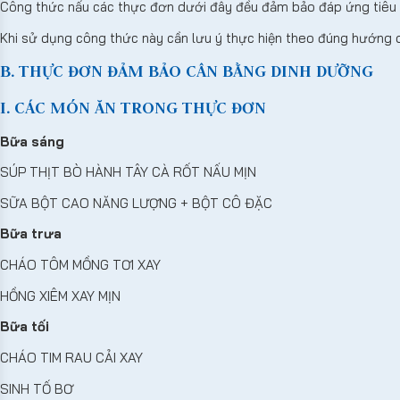
Công thức nấu các thực đơn dưới đây đều đảm bảo đáp ứng tiêu 
Khi sử dụng công thức này cần lưu ý thực hiện theo đúng hướng 
B. THỰC ĐƠN ĐẢM BẢO CÂN BẰNG DINH DƯỠNG
I. CÁC MÓN ĂN TRONG THỰC ĐƠN
Bữa sáng
SÚP THỊT BÒ HÀNH TÂY CÀ RỐT NẤU MỊN
SỮA BỘT CAO NĂNG LƯỢNG + BỘT CÔ ĐẶC
Bữa trưa
CHÁO TÔM MỒNG TƠI XAY
HỒNG XIÊM XAY MỊN
Bữa tối
CHÁO TIM RAU CẢI XAY
SINH TỐ BƠ