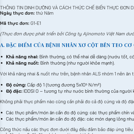
THÔNG TIN DINH DƯỠNG VÀ CÁCH THỨC CHẾ BIẾN THỰC ĐƠN D
Ngày thực đơn:
thứ Năm
Mã thực đơn:
G1-E1
(Thực đơn được phát triển bởi Công ty Ajinomoto Việt Nam dướ
A. ĐẶC ĐIỂM CỦA BỆNH NHÂN XƠ CỘT BÊN TEO CƠ (
Khả năng nhai:
Bình thường, có thể nhai dễ dàng (nướu tốt, c
Khả năng nuốt:
Bình thường (như người khỏe mạnh).
Với khả năng nhai & nuốt như trên, bệnh nhân ALS nhóm 1 nên ăn 
Độ cứng:
Cấp độ 1 (tương đương 5x10⁵ N/m²)
Độ đặc:
IDDSI 0 – tương tự như nước bình thường của người 
Không phải thực phẩm nào cũng cần phải đo cả độ cứng và độ đặ
Các thực phẩm/món ăn cần đo độ cứng: các thực phẩm chín và
Các thực phẩm/món ăn cần đo độ đặc: các món dạng lỏng như 
Công thức nấu các thực đơn dưới đây đều đảm bảo đáp ứng tiêu c