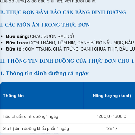
quả độ cứng & độ đặc phù hợp với người bệnh.
B. THỰC ĐƠN ĐẢM BẢO CÂN BẰNG DINH DƯỠNG
I. CÁC MÓN ĂN TRONG THỰC ĐƠN
Bữa sáng:
CHÁO SƯỜN RAU CỦ
Bữa trưa:
CƠM TRẮNG, TÔM RIM, CANH BÍ ĐỎ NẤU MỌC, BẮP 
Bữa tối:
CƠM TRẮNG, CHẢ TRỨNG, CANH CHUA THỊT, BẦU LU
II. THÔNG TIN DINH DƯỠNG CỦA THỰC ĐƠN CHO 1 A
1. Thông tin dinh dưỡng cả ngày
Thông tin
Năng lượng (kcal)
Tiêu chuẩn dinh dưỡng 1 ngày
1200,0 - 1300,0
Giá trị dinh dưỡng khẩu phần 1 ngày
1284,7