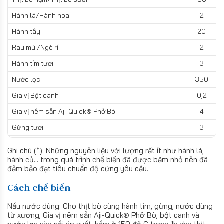
Hành lá/Hành hoa
2
Hành tây
20
Rau mùi/Ngò rí
2
Hành tím tươi
3
Nước lọc
350
Gia vị Bột canh
0,2
Gia vị nêm sẵn Aji-Quick® Phở Bò
4
Gừng tươi
3
Ghi chú (*): Những nguyên liệu với lượng rất ít như hành lá,
hành củ... trong quá trình chế biến đã được băm nhỏ nên đã
đảm bảo đạt tiêu chuẩn độ cứng yêu cầu.
Cách chế biến
Nấu nước dùng: Cho thịt bò cùng hành tím, gừng, nước dùng
từ xương, Gia vị nêm sẵn Aji-Quick® Phở Bò, bột canh và