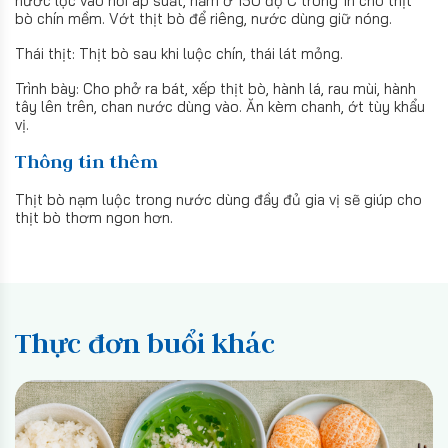
nước lọc vào nồi áp suất, hầm ở 150 độ C trong 1h cho thịt
bò chín mềm. Vớt thịt bò để riêng, nước dùng giữ nóng.
Thái thịt: Thịt bò sau khi luộc chín, thái lát mỏng.
Trình bày: Cho phở ra bát, xếp thịt bò, hành lá, rau mùi, hành
tây lên trên, chan nước dùng vào. Ăn kèm chanh, ớt tùy khẩu
vị.
Thông tin thêm
Thịt bò nạm luộc trong nước dùng đầy đủ gia vị sẽ giúp cho
thịt bò thơm ngon hơn.
Thực đơn buổi khác