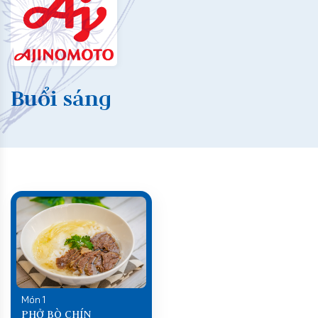
Buổi sáng
Món 1
PHỞ BÒ CHÍN