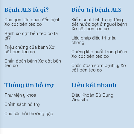
Bệnh ALS là gì?
Điều trị bệnh ALS
Các gen liên quan đến bệnh
Kiểm soát tình trạng tăng
Xơ cột bên teo cơ
tiết nước bọt ở người bệnh
Xơ cột bên teo cơ
Bệnh xơ cột bên teo cơ là
gì?
Liệu pháp điều trị triệu
chứng
Triệu chứng của bệnh Xơ
cột bên teo cơ
Chứng khó nuốt trong bệnh
Xơ cột bên teo cơ
Chẩn đoán bệnh Xơ cột bên
teo cơ
Chẩn đoán sớm bệnh lý Xơ
cột bên teo cơ
Thông tin hỗ trợ
Liên kết nhanh
Thư viện y khoa
Điều Khoản Sử Dụng
Website
Chính sách hỗ trợ
Các câu hỏi thường gặp