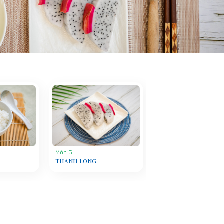
Món 5
THANH LONG