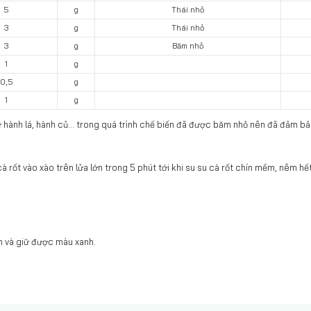
5
g
Thái nhỏ
3
g
Thái nhỏ
3
g
Băm nhỏ
1
g
0,5
g
1
g
như hành lá, hành củ... trong quá trình chế biến đã được băm nhỏ nên đã đảm 
 cà rốt vào xào trên lửa lớn trong 5 phút tới khi su su cà rốt chín mềm, nêm
òn và giữ được màu xanh.