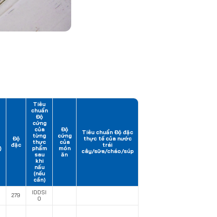
Tiêu
chuẩn
Độ
cứng
của
Độ
Tiêu chuẩn Độ đặc
từng
cứng
Độ
thực tế của nước
thực
của
đặc
trái
)
phẩm
món
cây/sữa/cháo/súp
sau
ăn
khi
nấu
(nếu
cần)
IDDSI
279
0