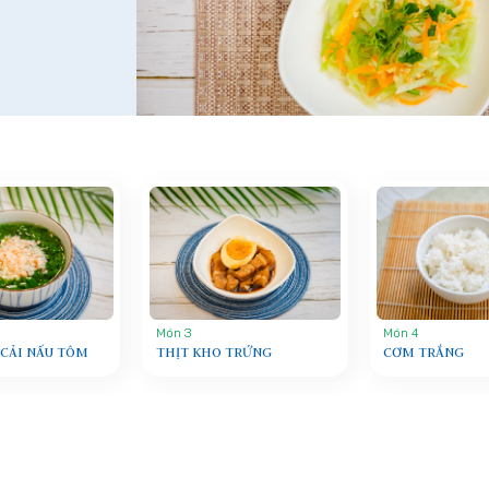
Món 3
Món 4
 CẢI NẤU TÔM
THỊT KHO TRỨNG
CƠM TRẮNG