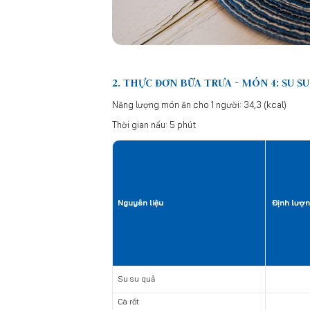
2. THỰC ĐƠN BỮA TRƯA - MÓN 4: SU S
Năng lượng món ăn cho 1 người: 34,3 (kcal)
Thời gian nấu: 5 phút
Nguyên liệu
Định lượn
Su su quả
Cà rốt