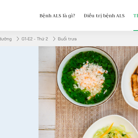
Bệnh ALS là gì?
Điều trị bệnh ALS
T
 dưỡng
G1-E2 - Thứ 2
Buổi trưa