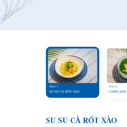
Món 1
Món 2
SU SU CÀ RỐT XÀO
CANH RAU
SU SU CÀ RỐT XÀO