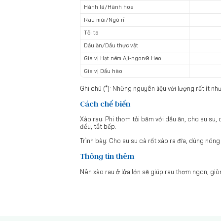
Hành lá/Hành hoa
Rau mùi/Ngò rí
Tỏi ta
Dầu ăn/Dầu thực vật
Gia vị Hạt nêm Aji-ngon® Heo
Gia vị Dầu hào
Ghi chú (*): Những nguyên liệu với lượng rất ít 
Cách chế biến
Xào rau: Phi thơm tỏi băm với dầu ăn, cho su su,
đều, tắt bếp.
Trình bày: Cho su su cà rốt xào ra đĩa, dùng nóng
Thông tin thêm
Nên xào rau ở lửa lớn sẽ giúp rau thơm ngon, gi