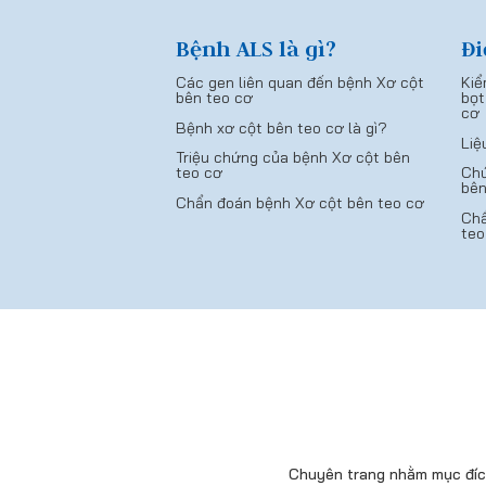
Bệnh ALS là gì?
Đi
Các gen liên quan đến bệnh Xơ cột
Kiể
bên teo cơ
bọt
cơ
Bệnh xơ cột bên teo cơ là gì?
Liệ
Triệu chứng của bệnh Xơ cột bên
teo cơ
Chứ
bên
Chẩn đoán bệnh Xơ cột bên teo cơ
Chẩ
teo
Chuyên trang nhằm mục đích