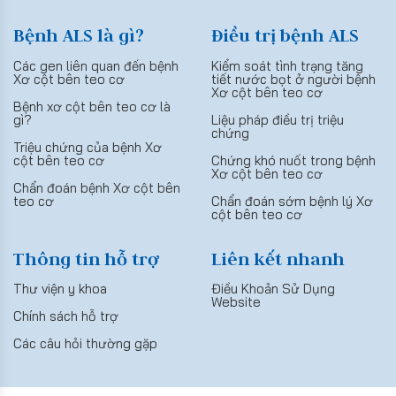
Bệnh ALS là gì?
Điều trị bệnh ALS
Các gen liên quan đến bệnh
Kiểm soát tình trạng tăng
Xơ cột bên teo cơ
tiết nước bọt ở người bệnh
Xơ cột bên teo cơ
Bệnh xơ cột bên teo cơ là
gì?
Liệu pháp điều trị triệu
chứng
Triệu chứng của bệnh Xơ
cột bên teo cơ
Chứng khó nuốt trong bệnh
Xơ cột bên teo cơ
Chẩn đoán bệnh Xơ cột bên
teo cơ
Chẩn đoán sớm bệnh lý Xơ
cột bên teo cơ
Thông tin hỗ trợ
Liên kết nhanh
Thư viện y khoa
Điều Khoản Sử Dụng
Website
Chính sách hỗ trợ
Các câu hỏi thường gặp