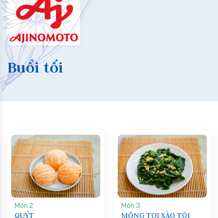
Buổi tối
Món 2
Món 3
QUÝT
MỒNG TƠI XÀO TỎI