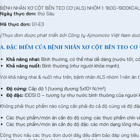
BỆNH NHÂN XƠ CỘT BÊN TEO CƠ (ALS) NHÓM 1: 1800-1900KCAL
Ngày thực đơn:
thứ Sáu
Mã thực đơn:
G1-E3
(Thực đơn được phát triển bởi Công ty Ajinomoto Việt Nam dướ
A. ĐẶC ĐIỂM CỦA BỆNH NHÂN XƠ CỘT BÊN TEO CƠ (
Khả năng nhai:
Bình thường, có thể nhai dễ dàng (nướu tốt, c
Khả năng nuốt:
Bình thường (như người khỏe mạnh).
Với khả năng nhai & nuốt như trên, bệnh nhân ALS nhóm 1 nên ăn 
Độ cứng:
Cấp độ 1 (tương đương 5x10⁵ N/m²)
Độ đặc:
IDDSI 0 – tương tự như nước bình thường của người 
Không phải thực phẩm nào cũng cần phải đo cả độ cứng và độ đặ
Các thực phẩm/món ăn cần đo độ cứng: các thực phẩm chín và
Các thực phẩm/món ăn cần đo độ đặc: các món dạng lỏng như 
Công thức nấu các thực đơn dưới đây đều đảm bảo đáp ứng tiêu c