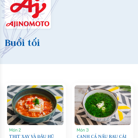
Buổi tối
Món 2
Món 3
THỊT XAY VÀ ĐẬU HŨ
CANH CÁ NẤU RAU CẢI