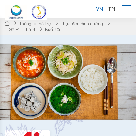
VN
EN
Thông tin hỗ trợ
Thực đơn dinh dưỡng
G2-E1 - Thứ 4
Buổi tối