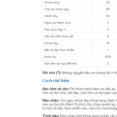
Khoai lang
25
Thịt lợn (heo) xay
30
Hành tây
20
Hành lá/Hành hoa
2
Rau mùi/Ngò rí
3
Dầu ăn/Dầu thực vật
6
Khoai tây
75
Bột cô đặc thực phẩm
1
Nước lọc
600
Hạt nêm Aji-ngon® Heo
2
Ghi chú (*):
Những nguyên liệu với lượng rất ít n
Cách chế biến
Xào tôm và thịt:
Phi thơm hành băm với dầu ăn, 
tôm và thịt chín, tắt bếp, cho tôm và thịt băm và
Nấu cháo:
Cho gạo, khoai tây, khoai lang, hành 
nấu với lửa nhỏ thêm 15 phút cho cháu quánh lại
từ bột cô đặc thực phẩm vào, vừa cho vừa khuấy
Trình bày:
Múc cháo tôm khoai lang ra bát, rắc h