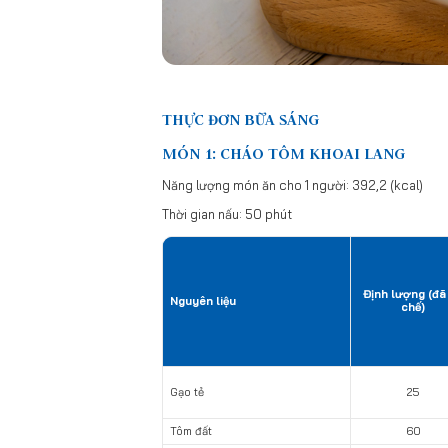
THỰC ĐƠN BỮA SÁNG
MÓN 1: CHÁO TÔM KHOAI LANG
Năng lượng món ăn cho 1 người: 392,2 (kcal)
Thời gian nấu: 50 phút
Định lượng (đã
Nguyên liệu
chế)
Gạo tẻ
25
Tôm đất
60