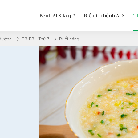
Bệnh ALS là gì?
Điều trị bệnh ALS
T
 dưỡng
G3-E3 - Thứ 7
Buổi sáng