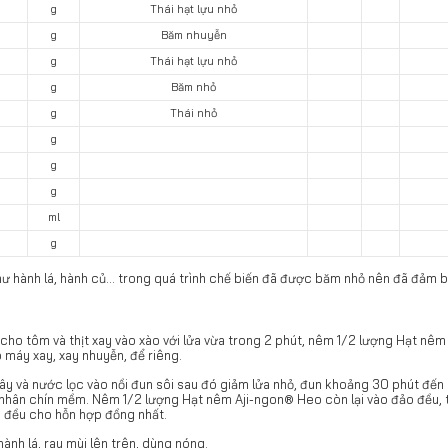
g
Thái hạt lựu nhỏ
g
Băm nhuyễn
g
Thái hạt lựu nhỏ
g
Băm nhỏ
g
Thái nhỏ
g
g
g
ml
g
hư hành lá, hành củ... trong quá trình chế biến đã được băm nhỏ nên đã đảm 
cho tôm và thịt xay vào xào với lửa vừa trong 2 phút, nêm 1/2 lượng Hạt n
o máy xay, xay nhuyễn, để riêng.
tây và nước lọc vào nồi đun sôi sau đó giảm lửa nhỏ, đun khoảng 30 phút đến k
, nhân chín mềm. Nêm 1/2 lượng Hạt nêm Aji-ngon® Heo còn lại vào đảo đều, t
 đều cho hỗn hợp đồng nhất.
ành lá, rau mùi lên trên, dùng nóng.