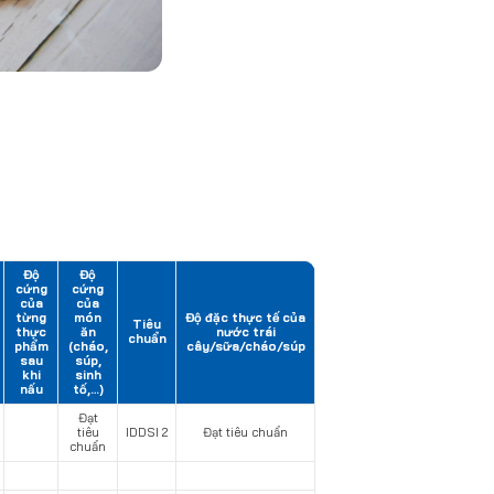
Độ
Độ
cứng
cứng
của
của
từng
món
Độ đặc thực tế của
Tiêu
thực
ăn
nước trái
chuẩn
phẩm
(cháo,
cây/sữa/cháo/súp
sau
súp,
khi
sinh
nấu
tố,…)
Đạt
tiêu
IDDSI 2
Đạt tiêu chuẩn
chuẩn