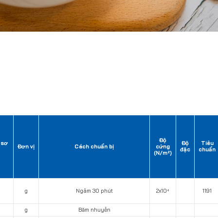
Độ
 sơ
Độ
Tiêu
Đơn vị
Cách chuẩn bị
cứng
đặc
chuẩn
(N/m²)
g
Ngâm 30 phút
2x10⁴
1191
g
Băm nhuyễn