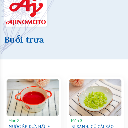
Buổi trưa
Món 2
Món 3
NƯỚC ÉP DƯA HẤU +
BÍ XANH, CỦ CẢI XÀO